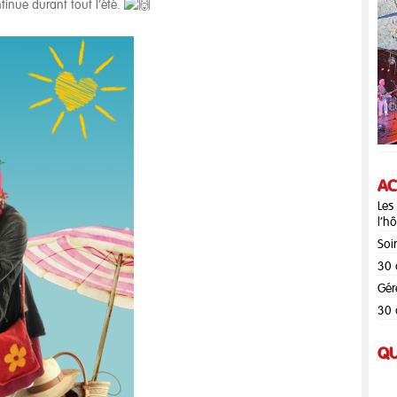
tinue durant tout l’été.
AC
Les
l’hô
Soi
30 
Gér
30 
QU