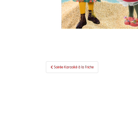
Navigation
Soirée Karaoké à la Friche
de
l’article