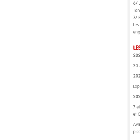
6/ 
Ton
7/ 
Les
en
LE
20
30 
20
Exp
20
7 e
et 
Avr
pic