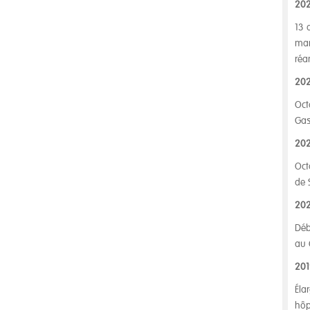
20
13 
mar
réa
20
Oct
Gas
202
Oct
de 
20
Déb
au 
201
Éla
hôp