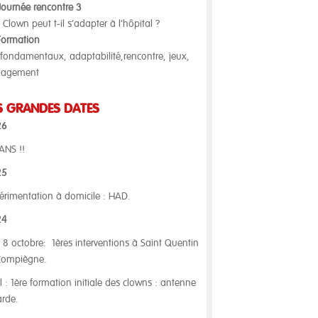
Journée rencontre 3
 Clown peut t-il s’adapter à l’hôpital ?
Formation
 fondamentaux, adaptabilité,rencontre, jeux,
gagement
S GRANDES DATES
26
ANS !!
25
érimentation à domicile : HAD.
24
t 8 octobre: 1ères interventions à Saint Quentin
Compiègne.
il : 1ère formation initiale des clowns : antenne
arde.