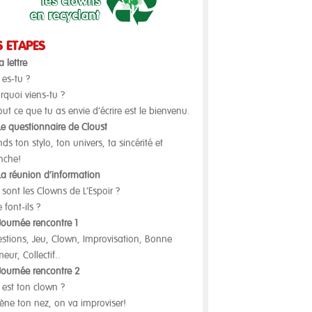
S ÉTAPES
a lettre
 es-tu ?
rquoi viens-tu ?
tout ce que tu as envie d’écrire est le bienvenu.
Le questionnaire de Cloust
nds ton stylo, ton univers, ta sincérité et
nche!
La réunion d’information
 sont les Clowns de L’Espoir ?
 font-ils ?
Journée rencontre 1
stions, Jeu, Clown, Improvisation, Bonne
eur, Collectif..
Journée rencontre 2
 est ton clown ?
ne ton nez, on va improviser!