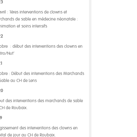
23
avril : 1ères interventions de clowns et
chands de sable en médecine néonatale :
nimation et soins intensifs
22
obre : début des interventions des clowns en
tro/Nut’
1
obre : Début des interventions des Marchands
Sable au CH de Lens
20
ut des interventions des marchands de sable
CH de Roubaix.
9
rgissement des interventions des clowns en
ital de jour au CH de Roubaix.