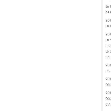
En 
de 
201
En 
201
En 
mar
Le 
Bou
201
Les
201
Déb
201
Déb
d’A