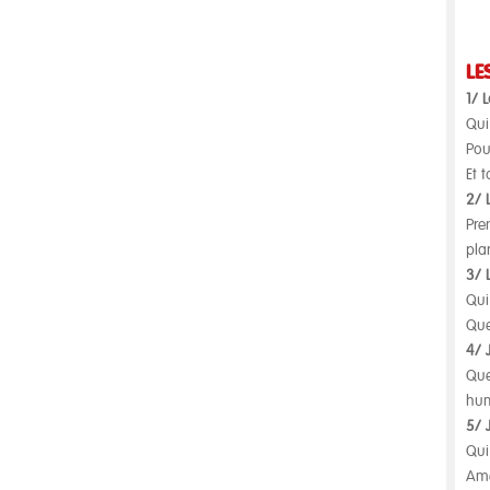
LE
1/ L
Qui
Pou
Et 
2/ 
Pre
pla
3/ 
Qui
Que
4/ 
Que
hum
5/ 
Qui
Amè