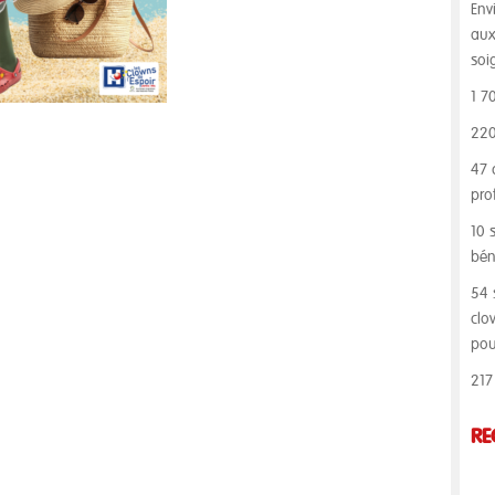
Env
aux
soi
1 7
220
47 
pro
10 
bén
54 
clo
pou
217
RE