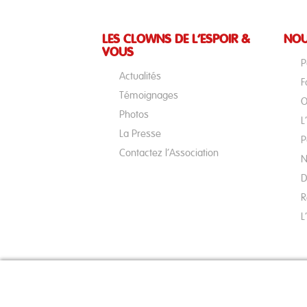
LES CLOWNS DE L’ESPOIR &
NOU
VOUS
P
Actualités
F
Témoignages
O
Photos
L
La Presse
P
Contactez l’Association
N
D
R
L